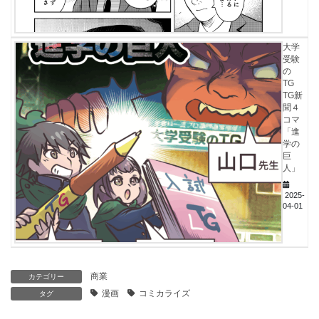
大学
受験
の
TG
TG新
聞４
コマ
「進
学の
巨
人」
2025-
04-01
商業
カテゴリー
漫画
コミカライズ
タグ