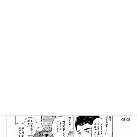
らいま
す！！」
（No9）
2025-
05-20
株式
会社
幼稚
園給
食
会社
紹介
漫画
2025-
05-08