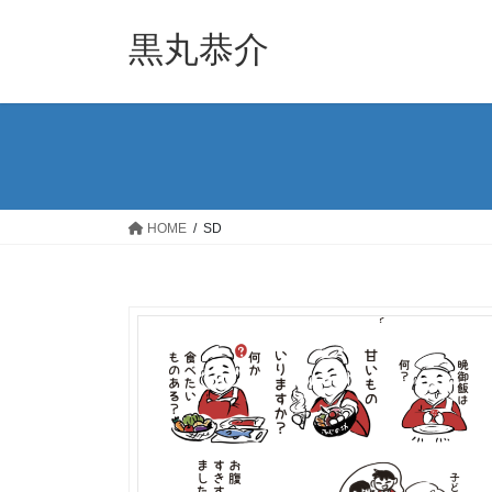
コ
ナ
ン
ビ
黒丸恭介
テ
ゲ
ン
ー
ツ
シ
へ
ョ
ス
ン
キ
に
ッ
移
HOME
SD
プ
動