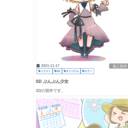
2021-11-17
個人制作
イラスト
SD
オリジナル
カラー
SD ぷんぷん少女
SDの習作です。