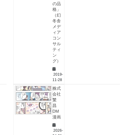
の品
格」
（幻
冬舎
メデ
ィア
コン
サル
ティ
ン
グ）
2019-
11-28
株式
会社
繁
昌
DM
漫画
2026-