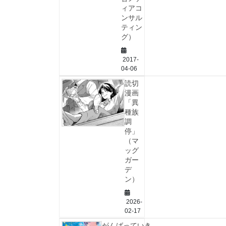
ィアコ
ンサル
ティン
グ）
2017-
04-06
読切
漫画
「異
種族
調
停」
（マ
ッグ
ガー
デ
ン）
2026-
02-17
がんばっていき