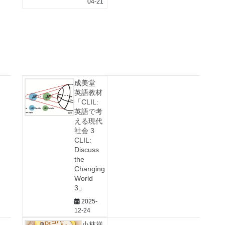
04-21
成美堂
英語教材
「CLIL:
英語で考
える現代
社会 3
CLIL:
Discuss
the
Changing
World
3」
2025-
12-24
小林祥