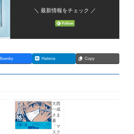
＼ 最新情報をチェック ／
Bluesky
Hatena
Copy
大西
一成
さま
著
「マ
スク