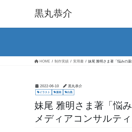
コ
ナ
ン
ビ
黒丸恭介
テ
ゲ
ン
ー
ツ
シ
へ
ョ
ス
ン
キ
に
ッ
移
HOME
制作実績
実用書
妹尾 雅明さま著「悩みの
プ
動
2022-06-10
黒丸恭介
イラスト
漫画
白黒
妹尾 雅明さま著「悩
メディアコンサルティ