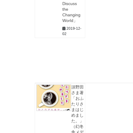
Discuss
the
Changing
World」
2019-12-
02
須野田
さま著
「おふ
たりさ
まはじ
めまし
た。」
（幻冬
舎メデ