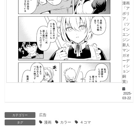
漫画
「ア
ポリ
ア」
（ツ
イン
エン
ジン
新人
マン
ガオ
ーデ
ィシ
ョン
銅
賞）
2025-
03-22
広告
カテゴリー
漫画
カラー
４コマ
タグ