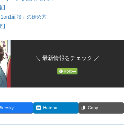
座】
1on1面談」の始め方
座】
＼ 最新情報をチェック ／
Bluesky
Hatena
Copy