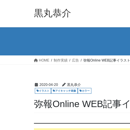
コ
ナ
ン
ビ
黒丸恭介
テ
ゲ
ン
ー
ツ
シ
へ
ョ
ス
ン
キ
に
ッ
移
HOME
制作実績
広告
弥報Online WEB記事イラス
プ
動
2020-04-20
黒丸恭介
イラスト
アイキャッチ画像
カラー
弥報Online WEB記