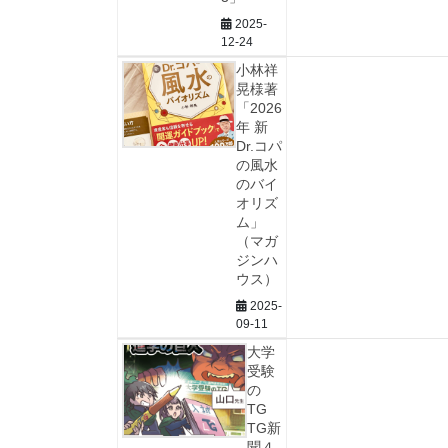
2025-
12-24
小林祥
晃様著
「2026
年 新
Dr.コパ
の風水
のバイ
オリズ
ム」
（マガ
ジンハ
ウス）
2025-
09-11
大学
受験
の
TG
TG新
聞４