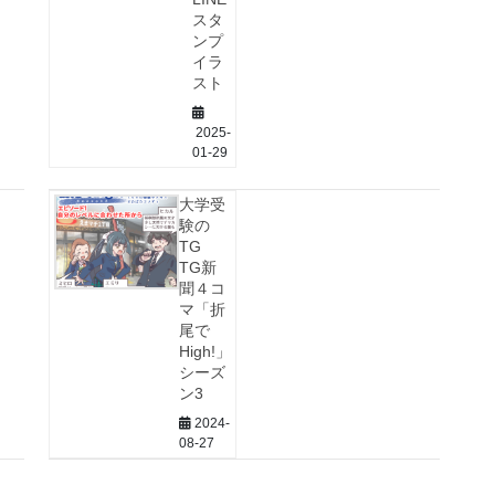
スタ
ンプ
イラ
スト
2025-
01-29
大学受
験の
TG
TG新
聞４コ
マ「折
尾で
High!」
シーズ
ン3
2024-
08-27