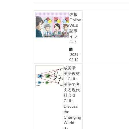
弥報
Online
WEB
記事
イラ
スト
2021-
02-12
成美堂
英語教材
「CLIL:
英語で考
える現代
社会 3
CLIL:
Discuss
the
Changing
World
3」