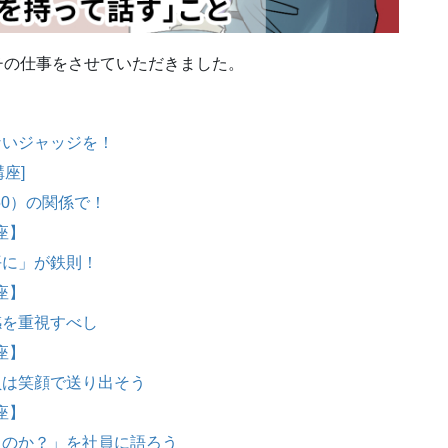
ッチの仕事をさせていただきました。
ないジャッジを！
座]
50）の関係で！
座】
平に」が鉄則！
座】
感を重視すべし
座】
員は笑顔で送り出そう
座】
るのか？」を社員に語ろう