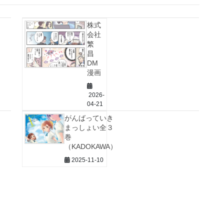
株式
会社
繁
昌
DM
漫画
2026-
04-21
がんばっていき
まっしょい全３
巻
（KADOKAWA）
2025-11-10