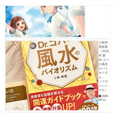
小林祥
晃様著
「2026
年 新
Dr.コパ
の風水
のバイ
オリズ
ム」
（マガ
ジンハ
ウス）
2025-
09-11