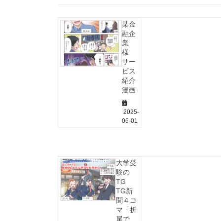
某金
融企
業
様
サー
ビス
紹介
漫画
2025-
06-01
大学受
験の
TG
TG新
聞４コ
マ「折
尾で