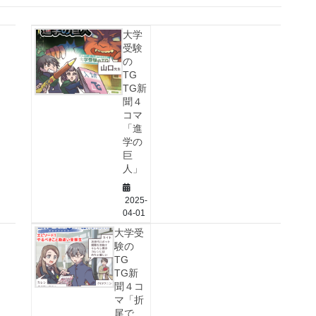
大学
受験
の
TG
TG新
聞４
コマ
「進
学の
巨
人」
2025-
04-01
大学受
験の
TG
TG新
聞４コ
マ「折
尾で