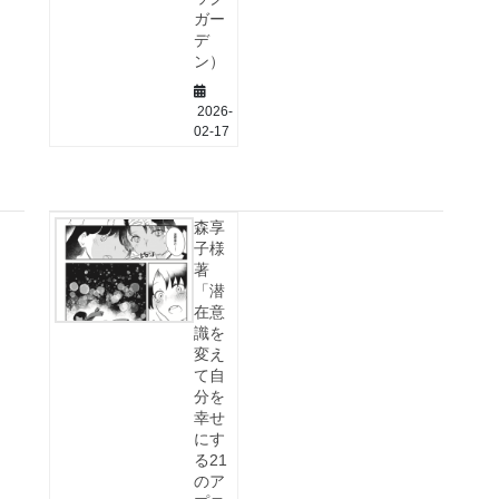
ガー
デ
ン）
2026-
02-17
森享
子様
著
「潜
在意
識を
変え
て自
分を
幸せ
にす
る21
のア