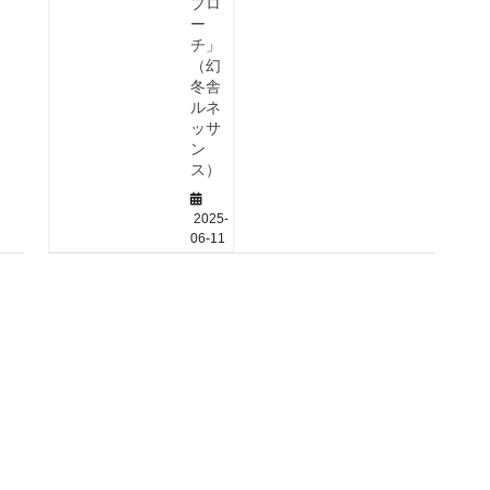
プロ
ー
チ」
（幻
冬舎
ルネ
ッサ
ン
ス）
2025-
06-11