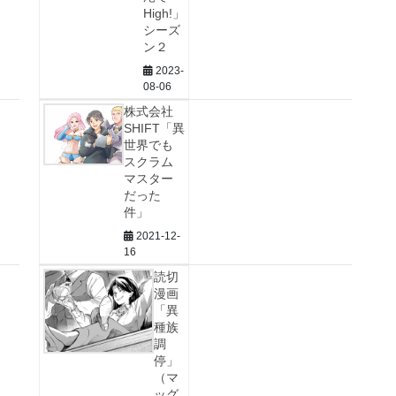
High!」
シーズ
ン２
2023-
08-06
株式会社
SHIFT「異
世界でも
スクラム
マスター
だった
件」
2021-12-
16
読切
漫画
「異
種族
調
停」
（マ
ッグ