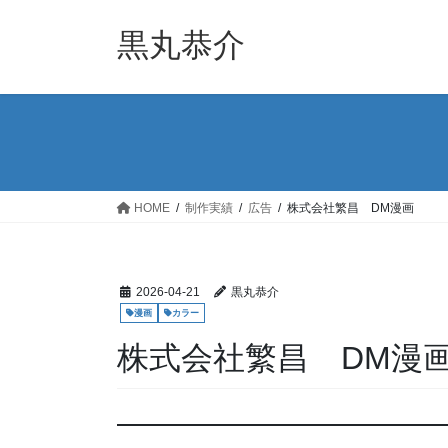
コ
ナ
ン
ビ
黒丸恭介
テ
ゲ
ン
ー
ツ
シ
へ
ョ
ス
ン
キ
に
ッ
移
HOME
制作実績
広告
株式会社繁昌 DM漫画
プ
動
2026-04-21
黒丸恭介
漫画
カラー
株式会社繁昌 DM漫