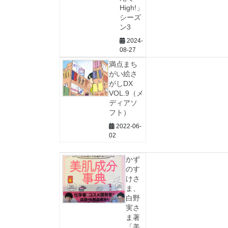
High!」
シーズ
ン3
2024-
08-27
満点まち
がい絵さ
がしDX
VOL.9（メ
ディアソ
フト）
2022-06-
02
かず
のす
けさ
ま、
白野
実さ
ま著
「美